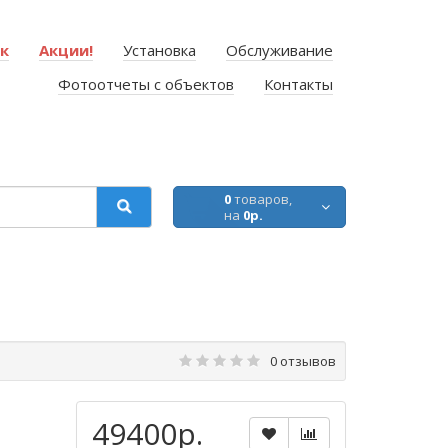
ок
Акции!
Установка
Обслуживание
Фотоотчеты с объектов
Контакты
0
товаров,
на
0р.
0 отзывов
49400р.