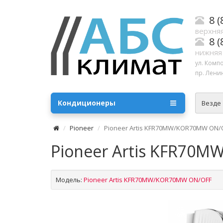
8 (
верхняя
8 (
нижняя
ул. Комп
пр. Ленин
Кондиционеры
Везде
Pioneer
Pioneer Artis KFR70MW/KOR70MW ON/
Pioneer Artis KFR70
Модель:
Pioneer Artis KFR70MW/KOR70MW ON/OFF