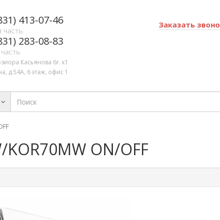
831) 413-07-46
Заказать звон
 часть
831) 283-08-83
 часть
озиора Касьянова 6г. к1
а, д.54А, 6 этаж, офис 1
OFF
MW/KOR70MW ON/OFF