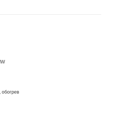
MW
 обогрев