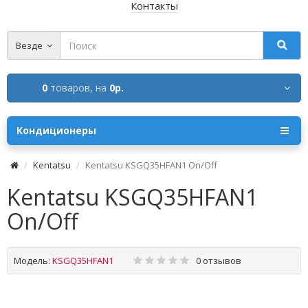
Контакты
Везде
0
товаров,
на
0р.
Кондиционеры
Kentatsu
Kentatsu KSGQ35HFAN1 Оn/Off
Kentatsu KSGQ35HFAN1
Оn/Off
Модель:
KSGQ35HFAN1
0 отзывов