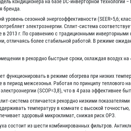
одель кондиционера на базе DC-инверторной технологии – 
я бренда.
 уровень сезонной энергоэффективности (SEER=5,6; класс
м потребляет электроэнергии. Сплит-система соответству
е в 2013 г. По сравнению с традиционными инверторными
и, отличаясь более стабильной работой. В режиме ожида
омещении в рекордно быстрые сроки, охлаждая воздух на
жет функционировать в режиме обогрева при низких темпер
 в период межсезонья. Работая по принципу теплового нас
 электроэнергии (SCOP=3,8), что в 4 раза эффективнее бы
лит-система отличается рекордно низкими показателями 
ддерживать температуру в комнате с высокой точностью, 
печивает здоровый микроклимат, снижая риск ОРЗ.
уха состоит из шести комбинированных фильтров. Антикл