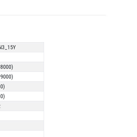
N3_15Y
28000)
29000)
0)
0)
z