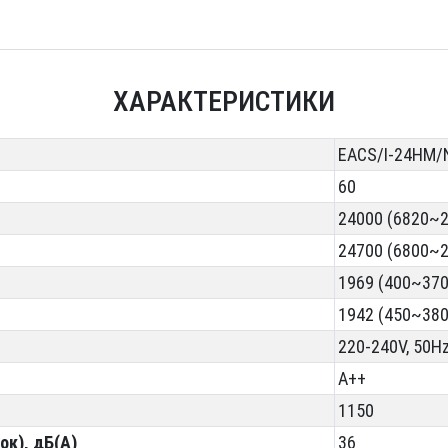
ХАРАКТЕРИСТИКИ
EACS/I-24HM/
60
24000 (6820~
24700 (6800~
1969 (400~370
1942 (450~380
220-240V, 50H
A++
1150
ок), дБ(А)
36