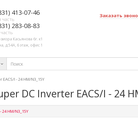
831) 413-07-46
Заказать звон
 часть
831) 283-08-83
 часть
озиора Касьянова 6г. к1
а, д.54А, 6 этаж, офис 1
r EACS/I - 24 HM/N3_15Y
per DC Inverter EACS/I - 24 
 - 24 HM/N3_15Y