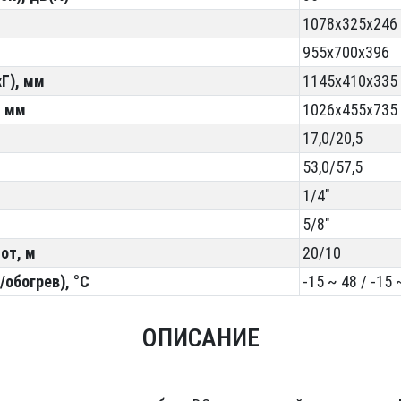
1078x325x246
955x700x396
Г), мм
1145x410x335
, мм
1026x455x735
17,0/20,5
53,0/57,5
1/4"
5/8"
от, м
20/10
обогрев), °С
-15 ~ 48 / -15 
ОПИСАНИЕ