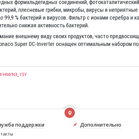
редных формальдегидных соединений, фотокаталитически
терий, плесневые грибки, микробы, вирусы и неприятные 
 99,9 % бактерий и вирусов. Фильтр с ионами серебра и 
ительно снижая активность бактерий.
имание внешнему виду своих продуктов, часто предвосхи
naco Super DC-Inverter оснащен оптимальным набором по
 24 HM/N3_15Y
лужба поддержки
Дополнительно
такты