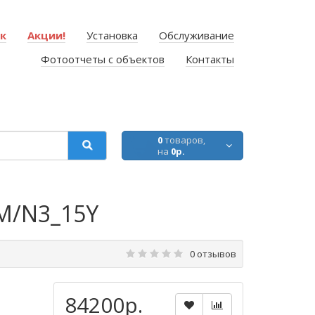
ок
Акции!
Установка
Обслуживание
Фотоотчеты с объектов
Контакты
0
товаров,
на
0р.
HM/N3_15Y
0 отзывов
84200р.