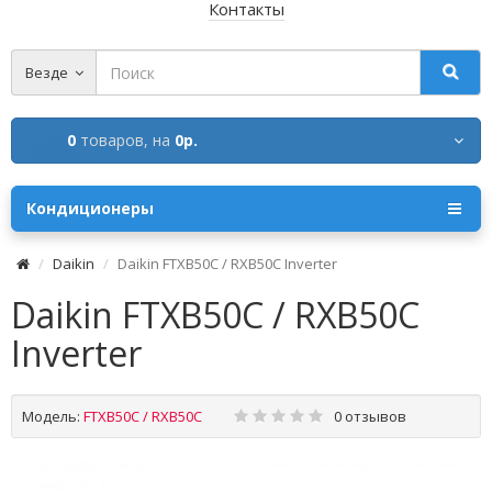
Контакты
Везде
0
товаров,
на
0р.
Кондиционеры
Daikin
Daikin FTXB50C / RXB50C Inverter
Daikin FTXB50C / RXB50C
Inverter
Модель:
FTXB50C / RXB50C
0 отзывов