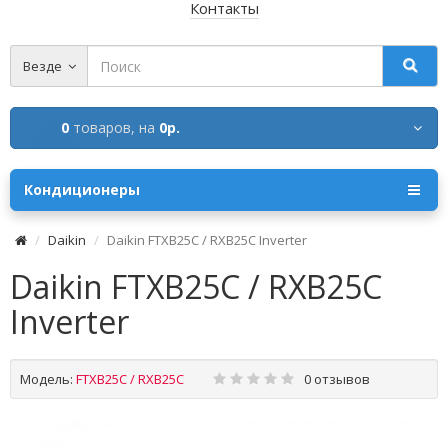
Контакты
Везде
0
товаров,
на
0р.
Кондиционеры
Daikin
Daikin FTXB25C / RXB25C Inverter
Daikin FTXB25C / RXB25C
Inverter
Модель:
FTXB25C / RXB25C
0 отзывов