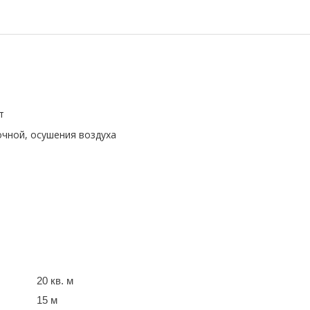
т
чной, осушения воздуха
20 кв. м
15 м