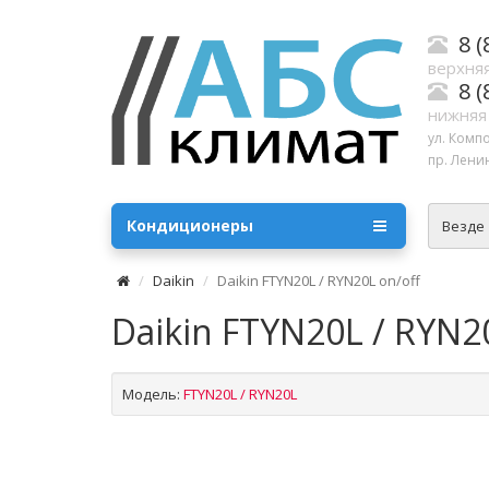
8 (
верхняя
8 (
нижняя
ул. Комп
пр. Ленин
Кондиционеры
Везде
Daikin
Daikin FTYN20L / RYN20L on/off
Daikin FTYN20L / RYN2
Модель:
FTYN20L / RYN20L