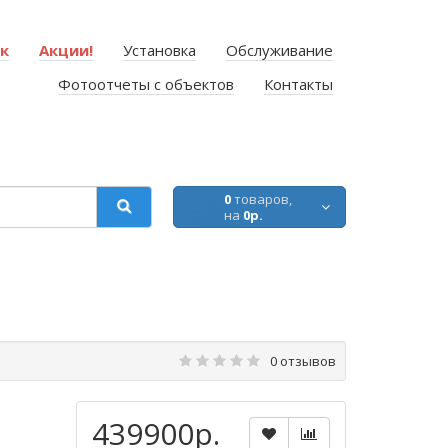
ок
Акции!
Установка
Обслуживание
Фотоотчеты с объектов
Контакты
0
товаров,
на
0р.
0 отзывов
439900р.