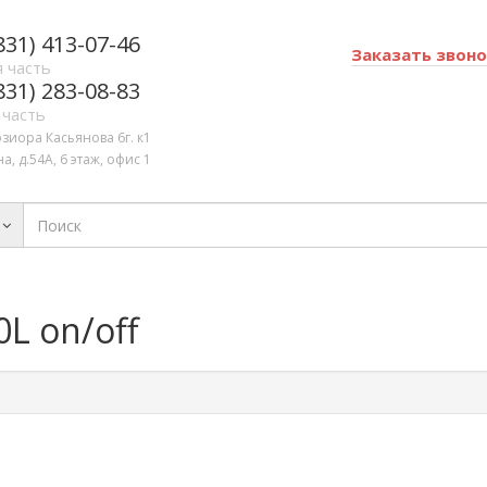
831) 413-07-46
Заказать звон
 часть
831) 283-08-83
 часть
озиора Касьянова 6г. к1
а, д.54А, 6 этаж, офис 1
0L on/off