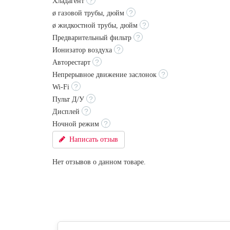
?
Хладагент
?
ø газовой трубы, дюйм
?
ø жидкостной трубы, дюйм
?
Предварительный фильтр
?
Ионизатор воздуха
?
Авторестарт
?
Непрерывное движение заслонок
?
Wi-Fi
?
Пульт Д/У
?
Дисплей
?
Ночной режим
Написать отзыв
Нет отзывов о данном товаре.