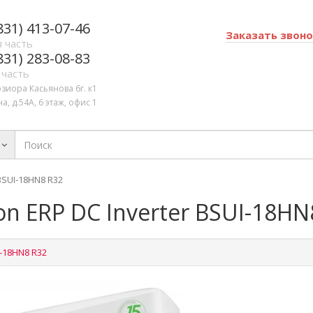
831) 413-07-46
Заказать звон
 часть
831) 283-08-83
 часть
озиора Касьянова 6г. к1
а, д.54А, 6 этаж, офис 1
 BSUI-18HN8 R32
ion ERP DC Inverter BSUI-18HN
I-18HN8 R32