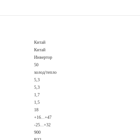
Китай
Китай
Инвертор
50
холод/тепло
5,3
5,3
1,7
1,5
18
+16...+47
-25...+32
900
R32