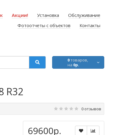
ок
Акции!
Установка
Обслуживание
Фотоотчеты с объектов
Контакты
0
товаров,
на
0р.
8 R32
0 отзывов
69600р.