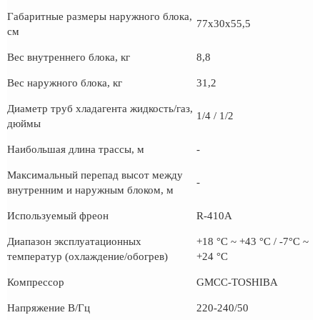
Габаритные размеры наружного блока,
77x30x55,5
см
Вес внутреннего блока, кг
8,8
Вес наружного блока, кг
31,2
Диаметр труб хладагента жидкость/газ,
1/4 / 1/2
дюймы
Наибольшая длина трассы, м
-
Максимальный перепад высот между
-
внутренним и наружным блоком, м
Используемый фреон
R-410А
Диапазон эксплуатационных
+18 °С ~ +43 °С / -7°С ~
температур (охлаждение/обогрев)
+24 °С
Компрессор
GMCC-TOSHIBA
Напряжение В/Гц
220-240/50