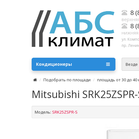
8 (
верхняя
8 (
нижняя
ул. Комп
пр. Ленин
Кондиционеры
Везде
Подобрать по площади
площадь от 30 до 40 
Mitsubishi SRK25ZSPR-S
Модель:
SRK25ZSPR-S