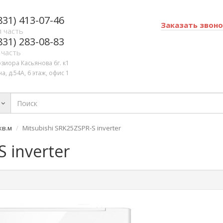
831) 413-07-46
Заказать звон
 часть
831) 283-08-83
 часть
озиора Касьянова 6г. к1
а, д.54А, 6 этаж, офис 1
кв.м
Mitsubishi SRK25ZSPR-S inverter
 inverter