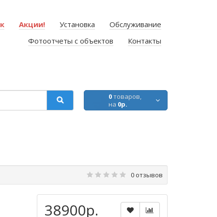
ок
Акции!
Установка
Обслуживание
Фотоотчеты с объектов
Контакты
0
товаров,
на
0р.
0 отзывов
38900р.