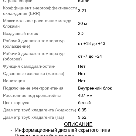
Страна сборки
Китай
Коэффициент энергоэффективности
3.21
охлаждения (ERR)
Максимальное расстояние между
20 м
блоками
Воздушный поток
2D
Рабочий диапазон температур
от +18 до +43
(охлаждение)
Рабочий диапазон температур
от -7 до +24
(обогрев)
Функция самодиагностики
Нет
Сдвоенные заслонки (жалюзи)
Нет
Ионизация
Нет
Подключение электропитания
Внутренний блок
Расстояние под кронштейны
487 мм
Цвет корпуса
белый
Диаметр труб хладагента (жидкость)
6.35 "
Диаметр труб хладагента (газ)
9.52 "
ОПИСАНИЕ
Информационный дисплей скрытого типа
Режим энергосбережения