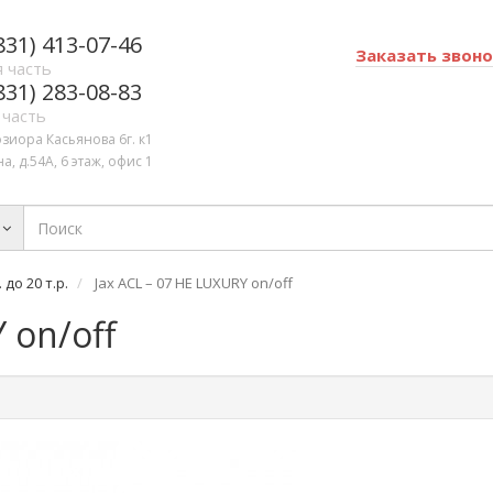
831) 413-07-46
Заказать звон
 часть
831) 283-08-83
 часть
озиора Касьянова 6г. к1
а, д.54А, 6 этаж, офис 1
 до 20 т.р.
Jax ACL – 07 HE LUXURY on/off
 on/off