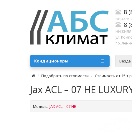
8 (
верхняя
8 (
нижняя
ул. Комп
пр. Ленин
Кондиционеры
Везде
Подобрать по стоимости
Стоимость от 15 т.р.
Jax ACL – 07 HE LUXURY
Модель:
JAX ACL – 07 HE