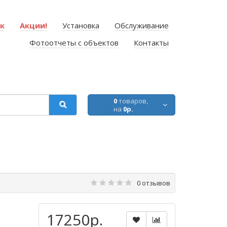
ок
Акции!
Установка
Обслуживание
Фотоотчеты с объектов
Контакты
0
товаров,
на
0р.
0 отзывов
17250р.