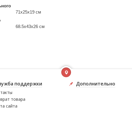
ьного
71x25x19 см
о
68.5x43x26 см
лужба поддержки
Дополнительно
такты
врат товара
та сайта