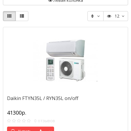
Левая колонка
12
Daikin FTYN35L / RYN35L on/off
41300р.
0 отзывов