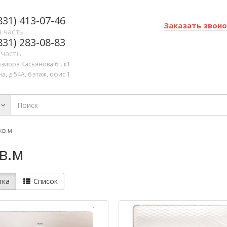
831) 413-07-46
Заказать звон
 часть
831) 283-08-83
 часть
озиора Касьянова 6г. к1
а, д.54А, 6 этаж, офис 1
кв.м
в.м
тка
Список