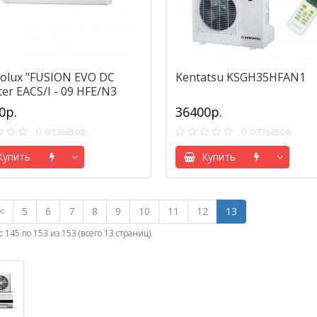
rolux "FUSION EVO DC
Kentatsu KSGH35HFAN1
ter EACS/I - 09 HFE/N3
0р.
36400р.
0 отзывов
0 отзывов
упить
Купить
<
5
6
7
8
9
10
11
12
13
с 145 по 153 из 153 (всего 13 страниц)