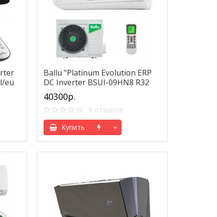
rter
Ballu "Platinum Evolution ERP
l/eu
DC Inverter BSUI-09HN8 R32
40300р.
0 отзывов
Купить