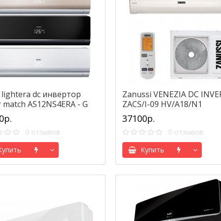
 lightera dc инвертор
Zanussi VENEZIA DC INV
r match AS12NS4ERA - G
ZACS/I-09 HV/A18/N1
2BS3ERA
0р.
37100р.
0 отзывов
0 отзывов
упить
Купить