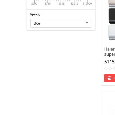
2990
3786
11995
40212
112000
Бренд
Все
Haier
supe
/1U1
5115
К