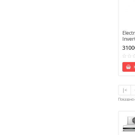
Elect
Inver
3100
К
|<
Показано 