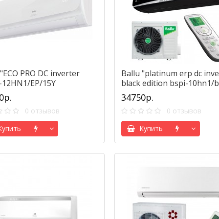
 "ECO PRO DC inverter
Ballu "platinum erp dc inve
-12HN1/EP/15Y
black edition bspi-10hn1/b
0р.
34750р.
0 отзывов
0 отзывов
упить
Купить