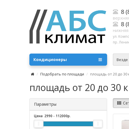
8 (
верхняя
8 (
нижняя
ул. Комп
пр. Ленин
Кондиционеры
Везде
Подобрать по площади
площадь от 20 до 30 
площадь от 20 до 30 к
Се
Параметры
Цена
2990
-
112000
р.