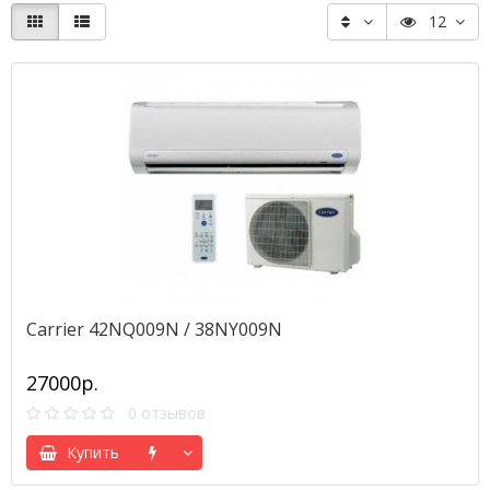
12
Carrier 42NQ009N / 38NY009N
27000р.
0 отзывов
Купить