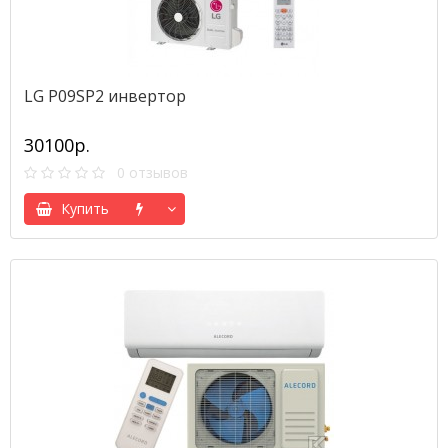
LG P09SP2 инвертoр
30100р.
0 отзывов
Купить