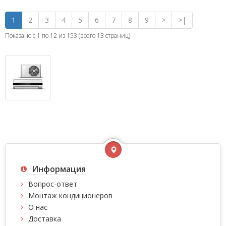
1
2
3
4
5
6
7
8
9
>
>|
Показано с 1 по 12 из 153 (всего 13 страниц)
Информация
Вопрос-ответ
Монтаж кондиционеров
О нас
Доставка