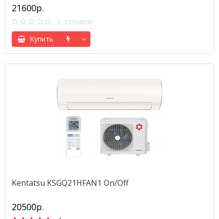
21600р.
0 отзывов
Купить
Kentatsu KSGQ21HFAN1 Оn/Off
20500р.