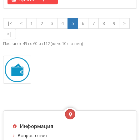
|<
<
1
2
3
4
5
6
7
8
9
>
>|
Показано с 49 по 60 из 112 (всего 10 страниц)
Информация
Вопрос-ответ