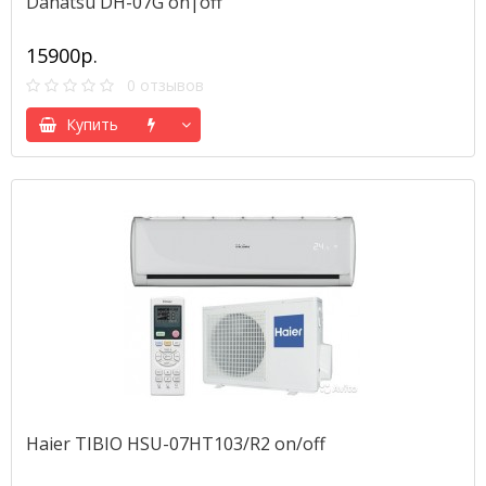
Dahatsu DH-07G on|off
15900р.
0 отзывов
Купить
Haier TIBIO HSU-07HT103/R2 on/off