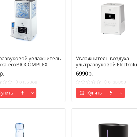
развуковой увлажнитель
Увлажнитель воздуха
уха-ecoBIOCOMPLEX
ультразвуковой Electrolu
rolux EHU-3815D
EHU-3610D GlossLine
р.
6990р.
0 отзывов
0 отзывов
упить
Купить