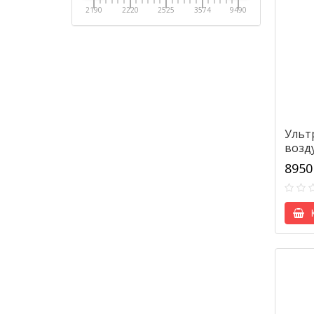
2190
2220
2525
3574
9490
Ульт
возд
Elect
8950
К