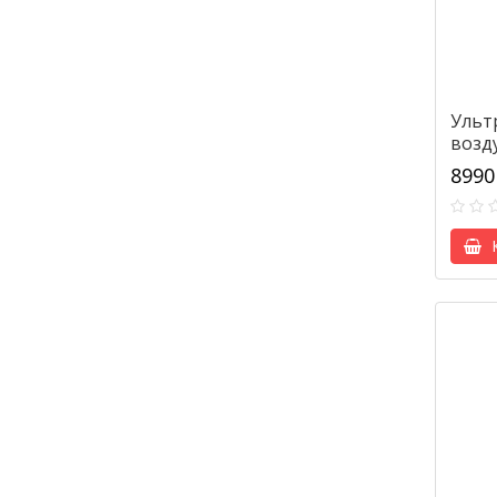
Ульт
возду
8990
К