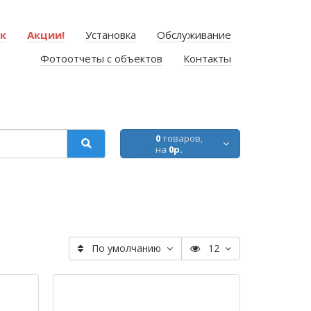
ок
Акции!
Установка
Обслуживание
Фотоотчеты с объектов
Контакты
0
товаров,
на
0р.
По умолчанию
12