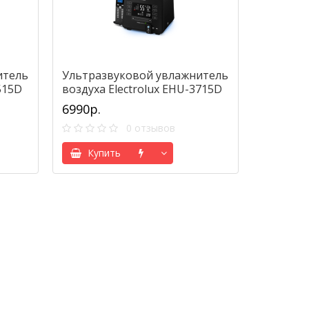
итель
Ультразвуковой увлажнитель
515D
воздуха Electrolux EHU-3715D
6990р.
0 отзывов
Купить