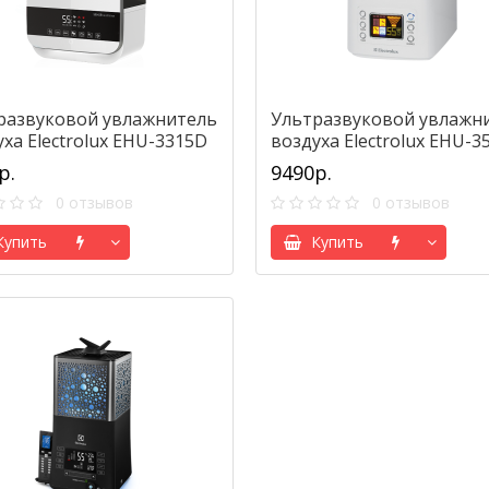
развуковой увлажнитель
Ультразвуковой увлажн
ха Electrolux EHU-3315D
воздуха Electrolux EHU-3
greywhite
р.
9490р.
0 отзывов
0 отзывов
упить
Купить