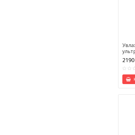
Увла
ультр
EHU-
2190
К