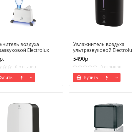
жнитель воздуха
Увлажнитель воздуха
азвуковой Electrolux
ультразвуковой Electrolu
4015 Travel
EHU-5010D TopLine
р.
5490р.
0 отзывов
0 отзывов
упить
Купить