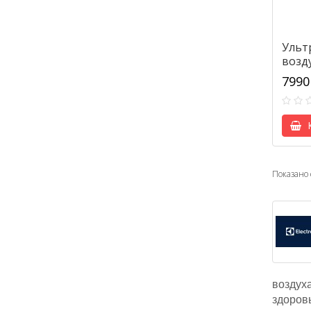
Ульт
возд
Elect
7990
К
Показано с
воздух
здоровы