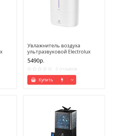
Увлажнитель воздуха
x
ультразвуковой Electrolux
EHU-5015D TopLine
5490р.
0 отзывов
Купить