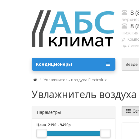
8 (
верхняя
8 (
нижняя
ул. Комп
пр. Ленин
Кондиционеры
Везде
Увлажнитель воздуха Electrolux
Увлажнитель воздуха E
Се
Параметры
Цена
2190
-
9490
р.