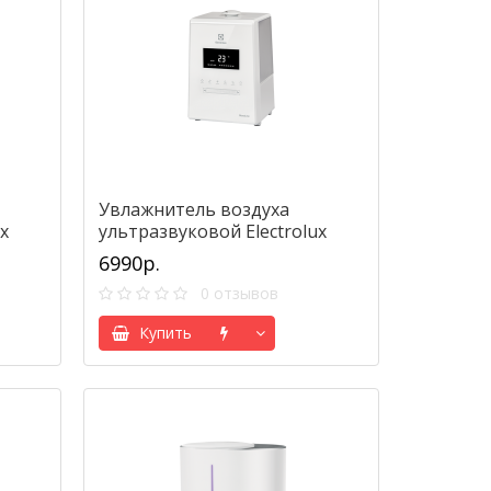
Увлажнитель воздуха
x
ультразвуковой Electrolux
EHU-3615D GlossLine
6990р.
0 отзывов
Купить