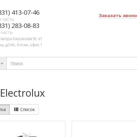
831) 413-07-46
Заказать звон
 часть
831) 283-08-83
 часть
озиора Касьянова 6г. к1
а, д.54А, 6 этаж, офис 1
lectrolux
тка
Список