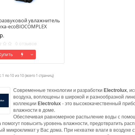
развуковой увлажнитель
уха-ecoBIOCOMPLEX
rolux EHU-3810D
р.
0 отзывов
упить
 1 по 10 из 10 (всего 1 страниц)
Современные технологии и разработки
Electrolux
, и
воздуха, воплощены в широкой и разнообразной лине
коллекции
Electrolux
- это высококачественный приб
влажности в доме.
Обеспечивая равномерное распыление воды с помощ
а помогут повысить уровень влажности, предотвратить расп
й микроклимат у Вас дома. При нехватке влаги в воздухе с