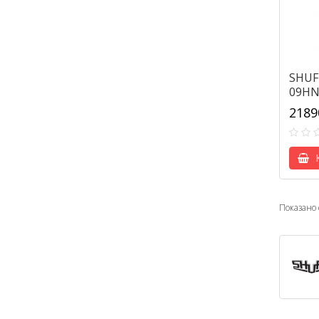
SHUFT
09HN
2189
К
Показано с