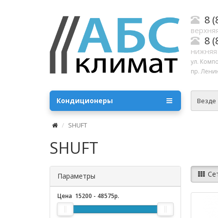
8 (
верхняя
8 (
нижняя
ул. Комп
пр. Ленин
Кондиционеры
Везде
SHUFT
SHUFT
Се
Параметры
Цена
15200
-
48575
р.