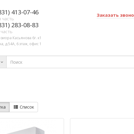
831) 413-07-46
Заказать звон
 часть
831) 283-08-83
 часть
озиора Касьянова 6г. к1
а, д.54А, 6 этаж, офис 1
тка
Список