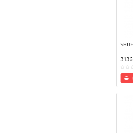
SHUF
3136
К