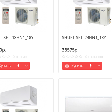
T SFT-18HN1_18Y
SHUFT SFT-24HN1_18Y
0р.
38575р.
0 отзывов
0 отзывов
упить
Купить