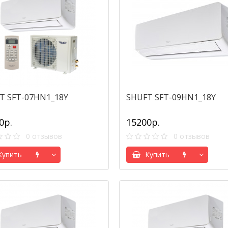
T SFT-07HN1_18Y
SHUFT SFT-09HN1_18Y
0р.
15200р.
0 отзывов
0 отзывов
упить
Купить