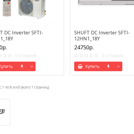
 DC Inverter SFTI-
SHUFT DC Inverter SFTI-
1_18Y
12HN1_18Y
0р.
24750р.
0 отзывов
0 отзывов
упить
Купить
 1 по 8 из 8 (всего 1 страниц)