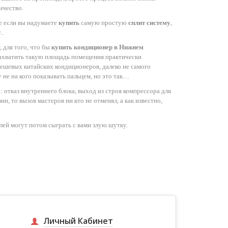
ичество.
е если вы надумаете
купить
самую простую
сплит систему
,
..
 для того, что бы
купить кондиционер в Нижнем
захватить такую площадь помещения практически
дешевых китайских кондиционеров, далеко не самого
 не на кого показывать пальцем, но это так…
 отказ внутреннего блока, выход из строя компрессора для
н, то вызов мастеров ни кто не отменял, а как известно,
лей могут потом сыграть с вами злую шутку.
Личный Кабинет