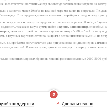
ше, и соответственно такой маневр вызовет дополнительные затраты на электр
и, с захватом менее 20кв/м, по крайней мере мы таких не встречали. Т.е. даж
в/м площади. С площадью я думаю все понятно, перейдем к следующему пункту
 почему, если к примеру площадь вашего помещения равна 60 кв/м , а бюджет,
 подкопить, так как за такую сумму найти и
купить кондиционер
, способный 
онеров
,
цена
на который составляет еще как минимум 5500 рублей. Есть куча 
ить
в крупных торговых сетях по «акциям с особо низкими ценами». Я не хочу
ы», т.к. проблемы могут начаться уже при установке кондиционеров, а именно:
неожиданностей. В таком случае, даже если вам удастся вернуть товар в магази
 только известных мировых брендов, лишний раз сэкономленные 2000-5000 руб
лужба поддержки
Дополнительно