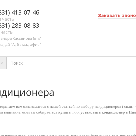
831) 413-07-46
Заказать звон
 часть
831) 283-08-83
 часть
озиора Касьянова 6г. к1
а, д.54А, 6 этаж, офис 1
ндиционера
едлагаем вам ознакомиться с нашей статьей по выбору кондиционеров ( сплит 
ть внимание, если вы собираетесь
купить
, или
установить кондиционер в Ни
 кондиционера
, я предлагаю вам усвоить немного информации о том,
что
вооб