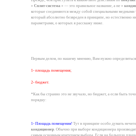
»
Сплит-система
» — это правильное название, а не »
конди
которые соединяются между собой специальными медными т
который абсолютно безвреден в принципе, но естественно ню
параметрами, о которых я расскажу ниже.
Первым делом, по нашему мнению, Вам нужно определиться
1- площадь помещения;
2- бюджет.
*Как бы странно это не звучало, но бюджет, а если быть точ
порядку:
1- Площадь помещения!
Тут в принципе особо думать нечего
кондиционер
. Обычно при выборе кондиционера производите
самым основным критерием выбора. Если на большую площ