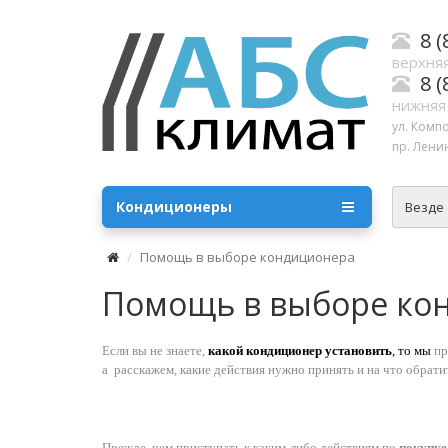
8 (
верхняя
8 (
нижняя
ул. Комп
пр. Ленин
Кондиционеры
Везде
Помощь в выборе кондиционера
Помощь в выборе ко
Если вы не знаете,
какой кондиционер установить
, то мы
пр
а расскажем, какие действия нужно принять и на что обрати
Прежде, чем приступать к каким-либо действиям по
покупке