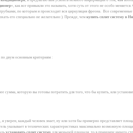
ционер
«, как все привыкли это называть, хотя суть от этого не особо меняется
рубками, по которым и происходит вся циркуляция фреона. Все современные
хать его специально не желательно:). Прежде, чем
купить сплит систему в Н
 по двум основным критериям :
нее сумма, которую вы готовы потратить для того, что бы купить, или установ
, я уверен, каждый человек знает, ну или хотя бы примерно представляет пло
ль указывает в технических характеристиках максимально возможную площадь 
адь
установить сплит систему
для меньшей площади, то в принципе ничего ст