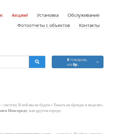
ок
Акции!
Установка
Обслуживание
Фотоотчеты с объектов
Контакты
0
товаров,
на
0р.
— систем). В ней мы не будем » Тыкать на бренды и модели»,
жнем Новгороде
, или другом городе.
ще
такое кондиционер
( сплит — система ). Вообще, именно