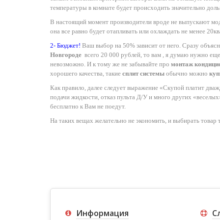
температуры в комнате будет происходить значительно доль
В настоящий момент производители вроде не выпускают модел
она все равно будет отапливать или охлаждать не менее 20к
2- Бюджет!
Ваш выбор на 50% зависит от него. Сразу объясню
Новгороде
всего 20 000 рублей, то вам , я думаю нужно еще
невозможно. И к тому же не забывайте про
монтаж кондици
хорошего качества, такие
сплит системы
обычно можно
куп
Как правило, далее следует выражение «Скупой платит дважд
подачи жидкости, отказ пульта Д/У и много других «веселых» 
бесплатно к Вам не поедут.
На таких вещах желательно не экономить, и выбирать товар
Информация
С