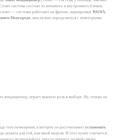
. Сплит система состоит из внешнего и внутреннего блоков,
 сплит — системы работают на фреоне, маркировки
R410A
,
ижнем Новгороде
, вам нужно определиться с некоторыми
ить кондиционер, играет важную роль в выборе. Ну, теперь по
щадь того помещения, в которое он рассчитывает
установить
захвата для той, или иной модели. И этот пункт считается
рашного не произойдет, просто процесс полной смены